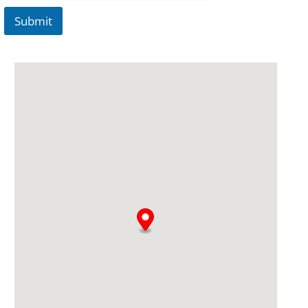
Submit
A
lt
e
r
n
a
ti
v
e
: